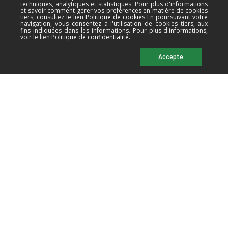
techniques, analytiques et statistiques. Pour plus d'informations
et savoir comment gérer vos préférences en matière de cookies
tiers, consultez le lien
Politique de cookies
En poursuivant votre
navigation, vous consentez à l'utilisation de cookies tiers, aux
fins indiquées dans les informations. Pour plus d'informations,
SOUMETTRE
voir le lien
Politique de confidentialité
.
Accepte
Cucirini Rama srl
Via A.Grandi, 12/B
41033 - Concordia (Modena)
TVA 00193710365
Tél.
+39 0535 43411
- Fax +39 0535 54708
email:
rama@ramasrl.com
Nos succursales