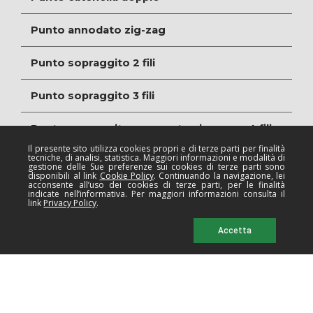
Punto annodato zig-zag
Punto sopraggito 2 fili
Punto sopraggito 3 fili
Punto sopraggito con punto sicurezza 4 fili
Il presente sito utilizza cookies propri e di terze parti per finalità
tecniche, di analisi, statistica. Maggiori informazioni e modalità di
Punto sopraggito con finto punto sicurezza 4 fili
gestione delle Sue preferenze sui cookies di terze parti sono
disponibili al link
Cookie Policy
. Continuando la navigazione, lei
acconsente all’uso dei cookies di terze parti, per le finalità
Punto sopraggito con punto sicurezza 5 fili
indicate nell’informativa. Per maggiori informazioni consulta il
link
Privacy Policy
.
Punto sopraggito con punto sicurezza 6 fili
Accetta
Punto ornamento con copertura superiore 4 fili
Punto 'Flatlock' 9 fili