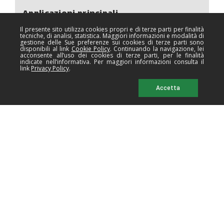
Applicazioni principali
Il presente sito utilizza cookies propri e di terze parti per finalità
tecniche, di analisi, statistica. Maggiori informazioni e modalità di
gestione delle Sue preferenze sui cookies di terze parti sono
disponibili al link
Cookie Policy
. Continuando la navigazione, lei
acconsente all’uso dei cookies di terze parti, per le finalità
indicate nell’informativa. Per maggiori informazioni consulta il
link
Privacy Policy
.
Accetta
Settori di utilizzo e impiego
ARTICOLO
SETTORE DI UTILIZZO
Biancheria intima, costumi
da bagno, abbigliamento
RAMAFLEX Et.
sportivo leggero e maglieria.
120
Particolarmente indicato
per tessuti elasticizzati.